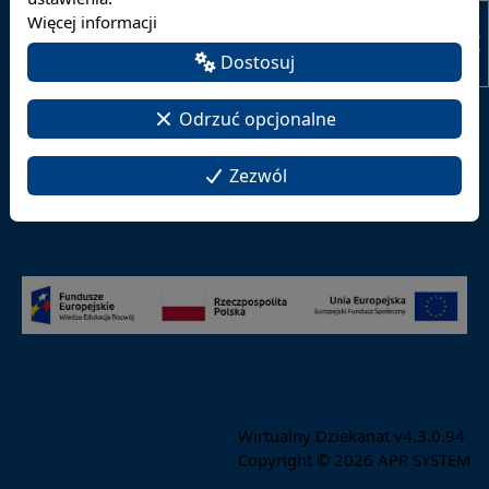
Więcej informacji
Tryb studiów:
Dostosuj
Odrzuć opcjonalne
Szukaj
Zezwól
Mapa strony
Deklaracja dostępności
Zmień ustawienia cookies
Wirtualny Dziekanat v4.3.0.94
Copyright © 2026
APR SYSTEM