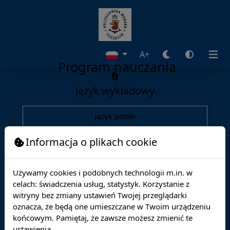
A+
Program nauczania
Język wykładowy
Język polski
Język angielski
Informacja o plikach cookie
Oferta edukacyjna
Używamy cookies i podobnych technologii m.in. w
Wydziały
celach: świadczenia usług, statystyk. Korzystanie z
witryny bez zmiany ustawień Twojej przeglądarki
Kierunki
oznacza, że będą one umieszczane w Twoim urządzeniu
końcowym. Pamiętaj, że zawsze możesz zmienić te
Szkoła doktorska
ustawienia.