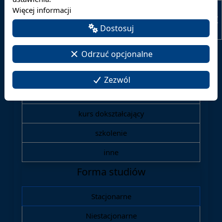
Więcej informacji
Poziom studiów
Dostosuj
studia pierwszego stopnia
Odrzuć opcjonalne
studia drugiego stopnia
jednolite studia magisterskie
Zezwól
studia podyplomowe
kurs dokształcający
szkolenie
inne
Forma studiów
Stacjonarne
Niestacjonarne