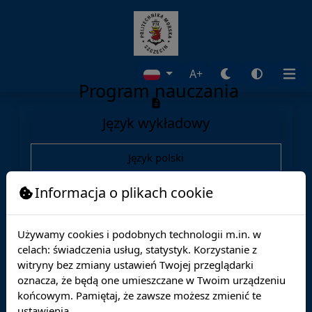
A+
Program nauczania
Język wykładowy
Język polski
Język angielski
Informacja o plikach cookie
Oferta edukacyjna
Używamy cookies i podobnych technologii m.in. w
Wydziały
celach: świadczenia usług, statystyk. Korzystanie z
witryny bez zmiany ustawień Twojej przeglądarki
Kierunki
oznacza, że będą one umieszczane w Twoim urządzeniu
końcowym. Pamiętaj, że zawsze możesz zmienić te
Szkoła doktorska
ustawienia.